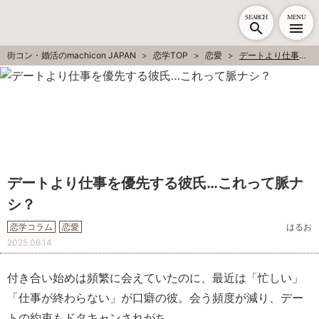
SEARCH
MENU
街コン・婚活のmachicon JAPAN
恋学TOP
恋愛
デートより仕事を優先する彼氏…これって脈ナシ？
デートより仕事を優先する彼氏…これって脈ナ
シ？
恋学コラム
恋愛
はるお
2025.06.14
付き合い始めは頻繁に会えていたのに、最近は「忙しい」
「仕事が終わらない」が口癖の彼。会う頻度が減り、デー
トの約束もドタキャンされがち……。