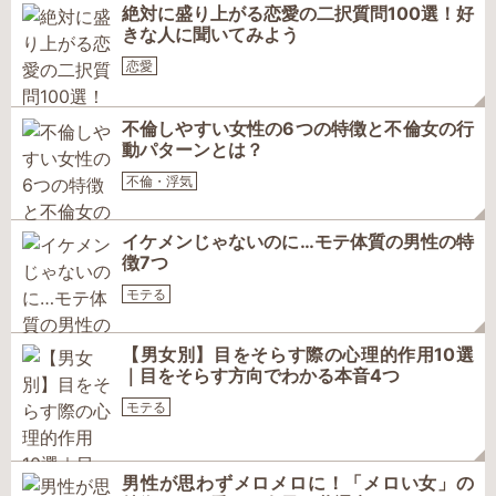
絶対に盛り上がる恋愛の二択質問100選！好
きな人に聞いてみよう
恋愛
不倫しやすい女性の6つの特徴と不倫女の行
動パターンとは？
不倫・浮気
イケメンじゃないのに…モテ体質の男性の特
徴7つ
モテる
【男女別】目をそらす際の心理的作用10選
｜目をそらす方向でわかる本音4つ
モテる
男性が思わずメロメロに！「メロい女」の