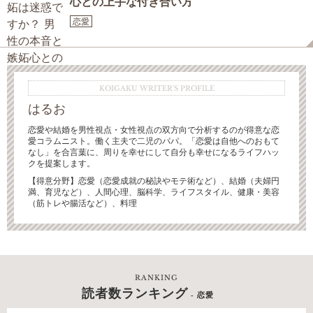
心との上手な付き合い方
恋愛
KOIGAKU WRITER'S PROFILE
はるお
恋愛や結婚を男性視点・女性視点の双方向で分析するのが得意な恋
愛コラムニスト。働く主夫で二児のパパ。「恋愛は自他へのおもて
なし」を合言葉に、周りを幸せにして自分も幸せになるライフハッ
クを提案します。
【得意分野】恋愛（恋愛成就の秘訣やモテ術など）、結婚（夫婦円
満、育児など）、人間心理、脳科学、ライフスタイル、健康・美容
（筋トレや腸活など）、料理
RANKING
読者数ランキング
- 恋愛