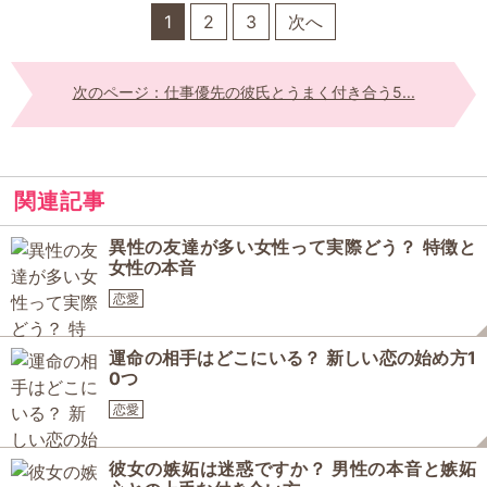
1
2
3
次へ
次のページ：仕事優先の彼氏とうまく付き合う5...
関連記事
異性の友達が多い女性って実際どう？ 特徴と
女性の本音
恋愛
運命の相手はどこにいる？ 新しい恋の始め方1
0つ
恋愛
彼女の嫉妬は迷惑ですか？ 男性の本音と嫉妬