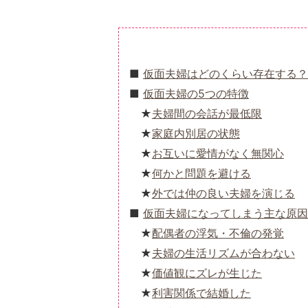
仮面夫婦はどのくらい存在する？
仮面夫婦の5つの特徴
夫婦間の会話が最低限
家庭内別居の状態
お互いに愛情がなく無関心
何かと問題を避ける
外では仲の良い夫婦を演じる
仮面夫婦になってしまう主な原因
配偶者の浮気・不倫の発覚
夫婦の生活リズムが合わない
価値観にズレが生じた
利害関係で結婚した