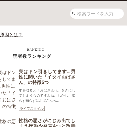
や原因とは？
RANKING
読者数ランキング
実はドン引きしてます…男
性に聞いた「イタイおばさ
ん」の特徴5つ
年を取ると「おばさん化」をきにし
てしまうものですよね。しかし、知
らず知らずにおばさんっ...
ライフスタイル
性格の悪さがにじみ出てし
まう行動や発言4つと改善