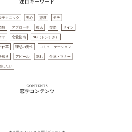
注目キーワード
愛テクニック
男心
態度
モテ
値観
アプローチ
彼氏
交際
サイン
ウケ
恋愛指南
NG（ドン引き）
テ仕草
理想の男性
コミュニケーション
分磨き
アピール
別れ
仕草・マナー
婚したい
CONTENTS
恋学コンテンツ