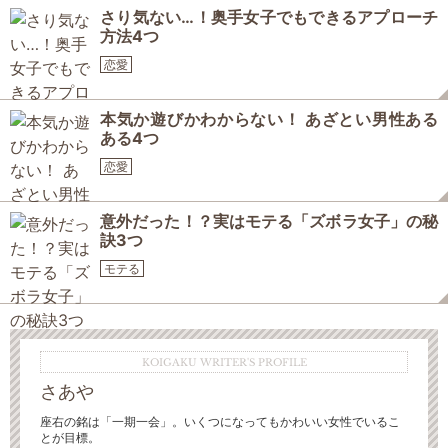
さり気ない…！奥手女子でもできるアプローチ
方法4つ
恋愛
本気か遊びかわからない！ あざとい男性ある
ある4つ
恋愛
意外だった！？実はモテる「ズボラ女子」の秘
訣3つ
モテる
KOIGAKU WRITER'S PROFILE
さあや
座右の銘は「一期一会」。いくつになってもかわいい女性でいるこ
とが目標。