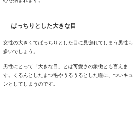
心を掴まれます。
ぱっちりとした大きな目
女性の大きくてぱっちりとした目に見惚れてしまう男性も
多いでしょう。
男性にとって「大きな目」とは可愛さの象徴とも言えま
す。くるんとしたまつ毛やうるうるとした瞳に、ついキュ
ンとしてしまうのです。