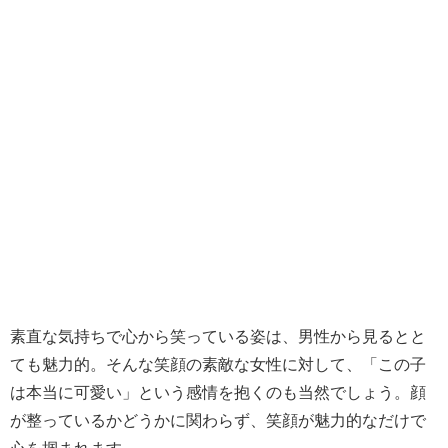
素直な気持ちで心から笑っている姿は、男性から見るとと
ても魅力的。そんな笑顔の素敵な女性に対して、「この子
は本当に可愛い」という感情を抱くのも当然でしょう。顔
が整っているかどうかに関わらず、笑顔が魅力的なだけで