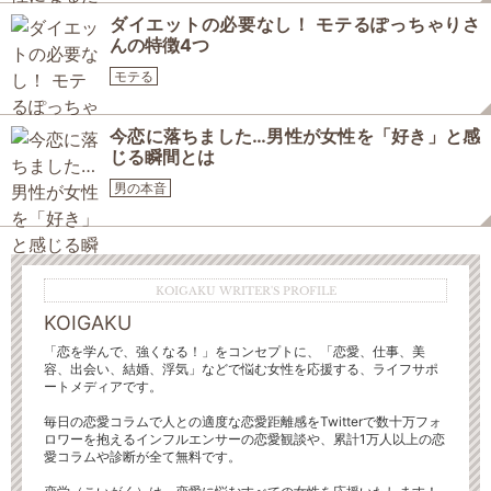
ダイエットの必要なし！ モテるぽっちゃりさ
んの特徴4つ
モテる
今恋に落ちました…男性が女性を「好き」と感
じる瞬間とは
男の本音
KOIGAKU WRITER'S PROFILE
KOIGAKU
「恋を学んで、強くなる！」をコンセプトに、「恋愛、仕事、美
容、出会い、結婚、浮気」などで悩む女性を応援する、ライフサポ
ートメディアです。
毎日の恋愛コラムで人との適度な恋愛距離感をTwitterで数十万フォ
ロワーを抱えるインフルエンサーの恋愛観談や、累計1万人以上の恋
愛コラムや診断が全て無料です。