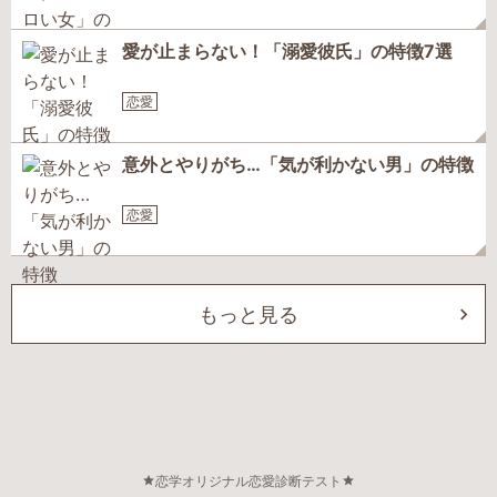
愛が止まらない！「溺愛彼氏」の特徴7選
恋愛
意外とやりがち…「気が利かない男」の特徴
恋愛
もっと見る
恋学オリジナル恋愛診断テスト