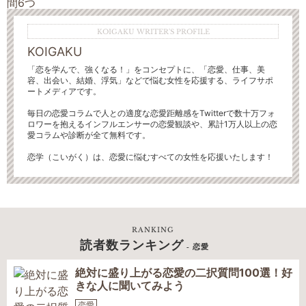
KOIGAKU WRITER'S PROFILE
KOIGAKU
「恋を学んで、強くなる！」をコンセプトに、「恋愛、仕事、美
容、出会い、結婚、浮気」などで悩む女性を応援する、ライフサポ
ートメディアです。
毎日の恋愛コラムで人との適度な恋愛距離感をTwitterで数十万フォ
ロワーを抱えるインフルエンサーの恋愛観談や、累計1万人以上の恋
愛コラムや診断が全て無料です。
恋学（こいがく）は、恋愛に悩むすべての女性を応援いたします！
RANKING
読者数ランキング
- 恋愛
絶対に盛り上がる恋愛の二択質問100選！好
きな人に聞いてみよう
恋愛