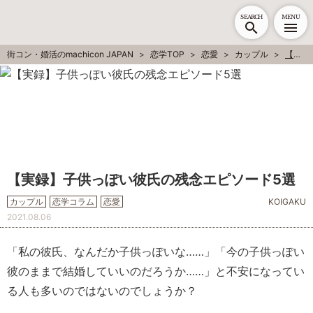
SEARCH
MENU
街コン・婚活のmachicon JAPAN
恋学TOP
恋愛
カップル
【実録】子供っぽい彼氏の残念エピソード5選
【実録】子供っぽい彼氏の残念エピソード5選
カップル
恋学コラム
恋愛
KOIGAKU
2021.08.06
「私の彼氏、なんだか子供っぽいな……」「今の子供っぽい
彼のままで結婚していいのだろうか……」と不安になってい
る人も多いのではないのでしょうか？