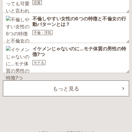
恋愛
不倫しやすい女性の6つの特徴と不倫女の行
動パターンとは？
不倫・浮気
イケメンじゃないのに…モテ体質の男性の特
徴7つ
モテる
もっと見る