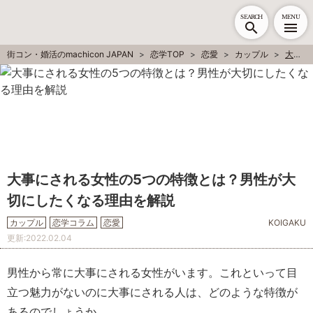
SEARCH
MENU
街コン・婚活のmachicon JAPAN
恋学TOP
恋愛
カップル
大事にされる女性の5つの特徴とは？男性が大切にしたくなる理由を解説
大事にされる女性の5つの特徴とは？男性が大
切にしたくなる理由を解説
カップル
恋学コラム
恋愛
KOIGAKU
更新:
2022.02.04
男性から常に大事にされる女性がいます。これといって目
立つ魅力がないのに大事にされる人は、どのような特徴が
あるのでしょうか。