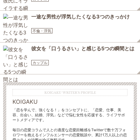
一途な男性が浮気したくなる3つのきっかけ
不倫・浮気
彼女を「口うるさい」と感じる5つの瞬間とは
カップル
KOIGAKU WRITER'S PROFILE
KOIGAKU
「恋を学んで、強くなる！」をコンセプトに、「恋愛、仕事、美
容、出会い、結婚、浮気」などで悩む女性を応援する、ライフサポ
ートメディアです。
毎日の恋愛コラムで人との適度な恋愛距離感をTwitterで数十万フォ
ロワーを抱えるインフルエンサーの恋愛観談や、累計1万人以上の恋
愛コラムや診断が全て無料です。