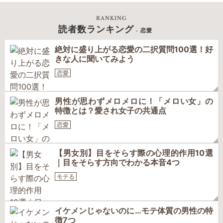
RANKING
読者数ランキング
- 恋愛
絶対に盛り上がる恋愛の二択質問100選！好
きな人に聞いてみよう
恋愛
男性が思わずメロメロに！「メロい女」の
特徴とは？愛され女子の共通点
恋愛
【男女別】目をそらす際の心理的作用10選
｜目をそらす方向でわかる本音4つ
モテる
イケメンじゃないのに…モテ体質の男性の特
徴7つ