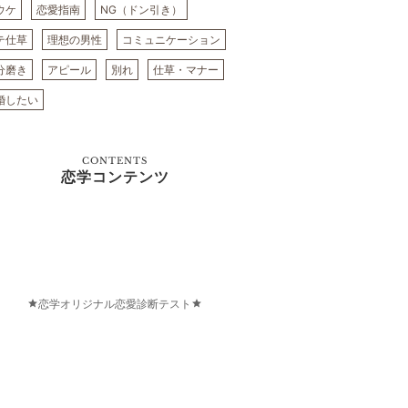
ウケ
恋愛指南
NG（ドン引き）
テ仕草
理想の男性
コミュニケーション
分磨き
アピール
別れ
仕草・マナー
婚したい
CONTENTS
恋学コンテンツ
恋学オリジナル恋愛診断テスト