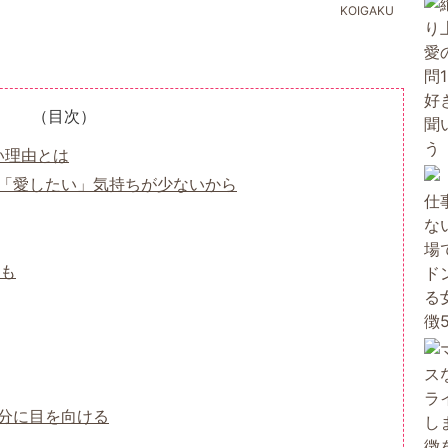
KOIGAKU
（目次）
い理由とは
「愛したい」気持ちが少ないから
も
分に目を向ける