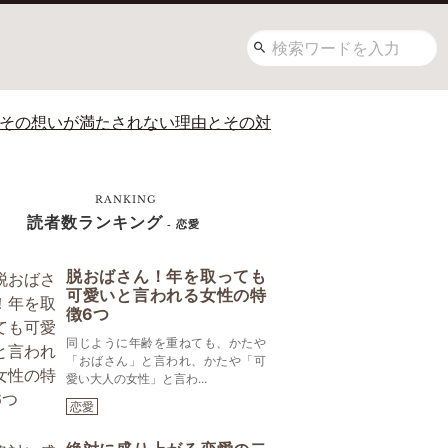
 その想いが満たされない理由とその対
RANKING
読者数ランキング
- 恋愛
脱おばさん！年を取っても
可愛いと言われる女性の特
徴6つ
同じように年齢を重ねても、かたや
「おばさん」と言われ、かたや「可
愛い大人の女性」と言わ...
恋愛