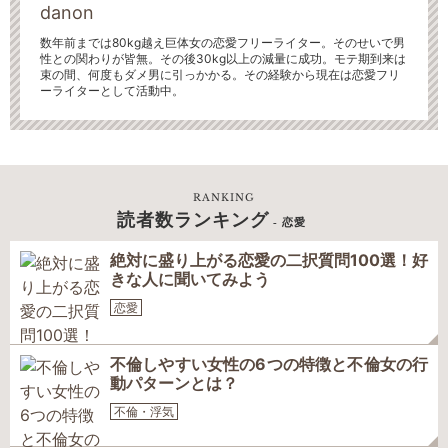
danon
数年前までは80kg越え巨体女の恋愛フリーライター。そのせいで男
性との関わりが皆無。
その後30kg以上の減量に成功。モテ期到来は
束の間、何度もダメ男に引っかかる。その経験から現在は恋愛フリ
ーライターとして活動中。
RANKING
読者数ランキング
- 恋愛
絶対に盛り上がる恋愛の二択質問100選！好
きな人に聞いてみよう
恋愛
不倫しやすい女性の6つの特徴と不倫女の行
動パターンとは？
不倫・浮気