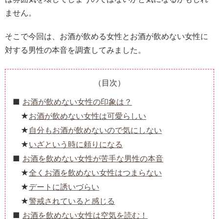
ません。
そこで今回は、お酒が飲める女性とお酒が飲めない女性に
対する男性の本音を調査してみました。
（目次）
お酒が飲めない女性の印象は？
お酒が飲めない女性は可愛らしい
自分もお酒が飲めないので気にしない
いざという時に頼りになる
お酒を飲めない女性が苦手な男性の本音
全くお酒を飲めない女性はつまらない
デートに誘いづらい
警戒されていると感じる
お酒を飲めない女性は空気を読む！