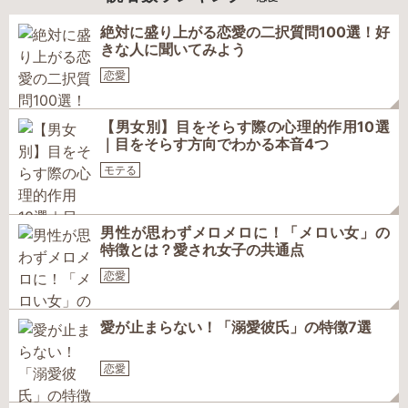
絶対に盛り上がる恋愛の二択質問100選！好
きな人に聞いてみよう
恋愛
【男女別】目をそらす際の心理的作用10選
｜目をそらす方向でわかる本音4つ
モテる
男性が思わずメロメロに！「メロい女」の
特徴とは？愛され女子の共通点
恋愛
愛が止まらない！「溺愛彼氏」の特徴7選
恋愛