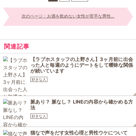
次のページ：お酒を飲めない女性が苦手な男性...
関連記事
【ラブホスタッフの上野さん】3ヶ月前に出会
った人と毎週のようにデートをして曖昧な関係
が続いています
好きな人
脈あり？ 脈なし？ LINEの内容から確かめる方
法
好きな人
猫なで声をだす女性心理と男性ウケについて