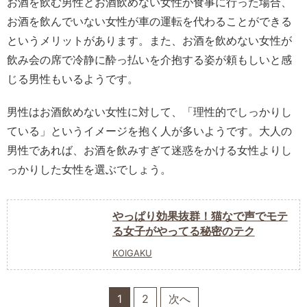
お酒を飲む男性とお酒飲めない女性が食事に行った場合、
お酒を飲んでいない女性が車の運転を代わることができる
というメリットがあります。また、お酒を飲めない女性が
飲み会の席で冷静に酔っ払いを介抱する姿が頼もしいと感
じる男性もいるようです。
男性はお酒飲めない女性に対して、「理性的でしっかりし
ている」というイメージを抱く人が多いようです。大人の
男性であれば、お酒を飲みすぎて迷惑をかける女性よりし
っかりした女性を選ぶでしょう。
やっぱり効果抜群！猫なで声でモテ
る女子がやってる秘密のテク
KOIGAKU
1
2
次へ