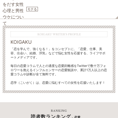
モテる
KOIGAKU WRITER'S PROFILE
KOIGAKU
「恋を学んで、強くなる！」をコンセプトに、「恋愛、仕事、美
容、出会い、結婚、浮気」などで悩む女性を応援する、ライフサポ
ートメディアです。
毎日の恋愛コラムで人との適度な恋愛距離感をTwitterで数十万フォ
ロワーを抱えるインフルエンサーの恋愛観談や、累計1万人以上の恋
愛コラムや診断が全て無料です。
恋学（こいがく）は、恋愛に悩むすべての女性を応援いたします！
RANKING
読者数ランキング
- 恋愛