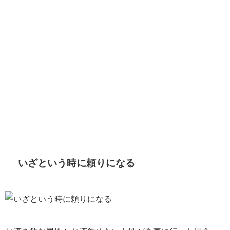
いざという時に頼りになる