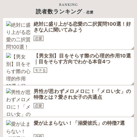
RANKING
読者数ランキング
- 恋愛
絶対に盛り上がる恋愛の二択質問100選！好
きな人に聞いてみよう
恋愛
【男女別】目をそらす際の心理的作用10選
｜目をそらす方向でわかる本音4つ
モテる
男性が思わずメロメロに！「メロい女」の
特徴とは？愛され女子の共通点
恋愛
愛が止まらない！「溺愛彼氏」の特徴7選
恋愛