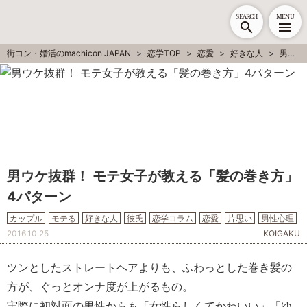
SEARCH
MENU
街コン・婚活のmachicon JAPAN
恋学TOP
恋愛
好きな人
男性心理
男ウケ抜群！ モテ女子が教える「髪の巻き方」
4パターン
カップル
モテる
好きな人
彼氏
恋学コラム
恋愛
片思い
男性心理
2016.10.25
KOIGAKU
ツンとしたストレートヘアよりも、ふわっとした巻き髪の
方が、ぐっとオンナ度が上がるもの。
実際に初対面の男性からも「女性らしくてかわいい」「ゆ