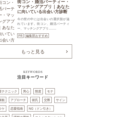
街コン・婚活パーティー・
マッチングアプリ｜あなた
に向いている出会い方診断
今の世の中には出会いの選択肢が溢
れています。街コン、婚活パーティ
ー、マッチングアプリ……...
PR
編集部おすすめ
もっと見る
KEYWORDS
注目キーワード
愛テクニック
男心
態度
モテ
値観
アプローチ
彼氏
交際
サイン
ウケ
恋愛指南
NG（ドン引き）