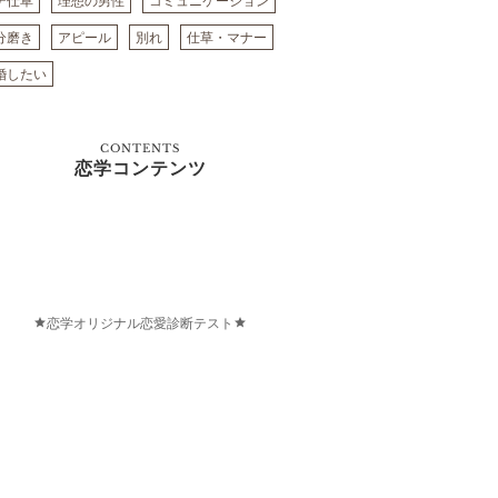
テ仕草
理想の男性
コミュニケーション
分磨き
アピール
別れ
仕草・マナー
婚したい
CONTENTS
恋学コンテンツ
恋学オリジナル恋愛診断テスト