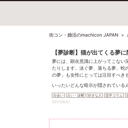
街コン・婚活のmachicon JAPAN
【夢診断】猫が出てくる夢に
夢には、顕在意識に上がってこない
たりします。泳ぐ夢、落ちる夢、蛇
の夢」も女性にとっては注目すべき
いったいどんな暗示が隠されている
出会い
占い・診断
好きな人
恋学コラム
2017.09.07