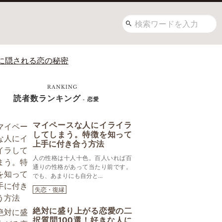
に隠される恋の秘密
RANKING
読者数ランキング
- 恋愛
マイペースな人にイライラ
してしまう。特徴を知って
上手に付き合う方法
人の性格は十人十色。百人いれば百
通りの性格があって当たり前です。
でも、あまりにも自分と...
失恋・復縁
絶対に盛り上がる恋愛の二
択質問100選！好きな人に