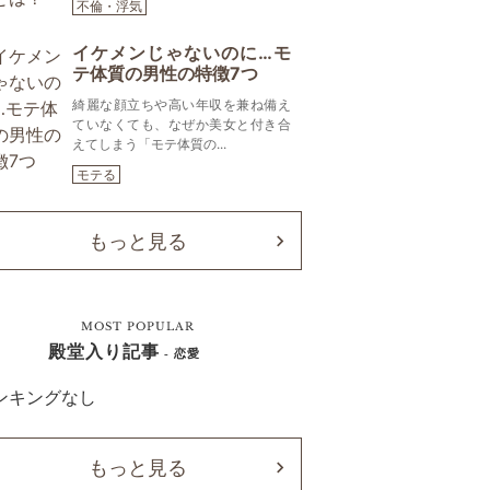
不倫・浮気
イケメンじゃないのに…モ
テ体質の男性の特徴7つ
綺麗な顔立ちや高い年収を兼ね備え
ていなくても、なぜか美女と付き合
えてしまう「モテ体質の...
モテる
もっと見る
MOST POPULAR
殿堂入り記事
- 恋愛
ンキングなし
もっと見る