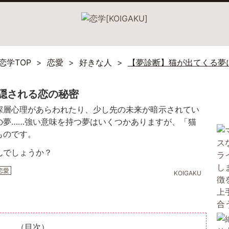
恋学TOP
恋愛
好きな人
【夢診断】猫が出てくる夢
隠される恋の秘密
深層心理があらわれたり、少し先の未来が暗示されてい
の夢……強い意味を持つ夢はいくつかありますが、「猫
ものです。
んでしょうか？
恋愛
KOIGAKU
（目次）