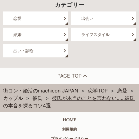
カテゴリー
恋愛
出会い
結婚
ライフスタイル
占い・診断
PAGE TOP
街コン・婚活のmachicon JAPAN
恋学TOP
恋愛
カップル
彼氏
彼氏が本当のことを言わない……彼氏
の本音を探るコツ4選
HOME
利用規約
プライバシーポリシー