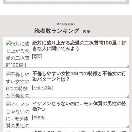
RANKING
読者数ランキング
- 恋愛
絶対に盛り上がる恋愛の二択質問100選！好
きな人に聞いてみよう
恋愛
不倫しやすい女性の6つの特徴と不倫女の行
動パターンとは？
不倫・浮気
イケメンじゃないのに…モテ体質の男性の特
徴7つ
モテる