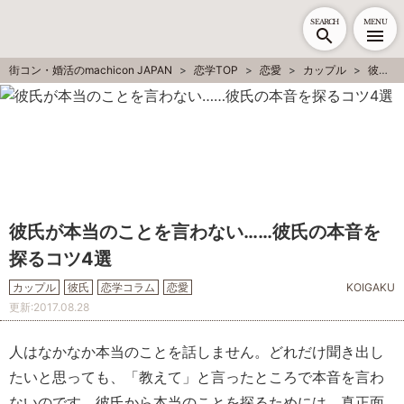
SEARCH
MENU
街コン・婚活のmachicon JAPAN
恋学TOP
恋愛
カップル
彼氏
彼氏が本当のことを言わない……彼氏の本音を
探るコツ4選
カップル
彼氏
恋学コラム
恋愛
KOIGAKU
更新:
2017.08.28
人はなかなか本当のことを話しません。どれだけ聞き出し
たいと思っても、「教えて」と言ったところで本音を言わ
ないのです。彼氏から本当のことを探るためには、真正面