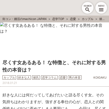
SEARCH
MENU
街コン・婚活のmachicon JAPAN
恋学TOP
恋愛
カップル
彼氏
尽くす女あるある！ な特徴と、それに対する男
性の本音は？
カップル
好きな人
彼氏
恋学コラム
恋愛
男の本音
KOIGAKU
2018.01.21
好きな人には何だってしてあげたいと語る尽くす女。その
気持ちはわかりますが、強すぎる奉仕の心が、恋人との関
係性をいびつに歪めてしまう要因にも……。今回は、尽くす