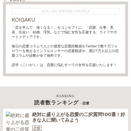
KOIGAKU WRITER'S PROFILE
KOIGAKU
「恋を学んで、強くなる！」をコンセプトに、「恋愛、仕事、美
容、出会い、結婚、浮気」などで悩む女性を応援する、ライフサポ
ートメディアです。
毎日の恋愛コラムで人との適度な恋愛距離感をTwitterで数十万フォ
ロワーを抱えるインフルエンサーの恋愛観談や、累計1万人以上の恋
愛コラムや診断が全て無料です。
恋学（こいがく）は、恋愛に悩むすべての女性を応援いたします！
RANKING
読者数ランキング
- 恋愛
絶対に盛り上がる恋愛の二択質問100選！好
きな人に聞いてみよう
恋愛