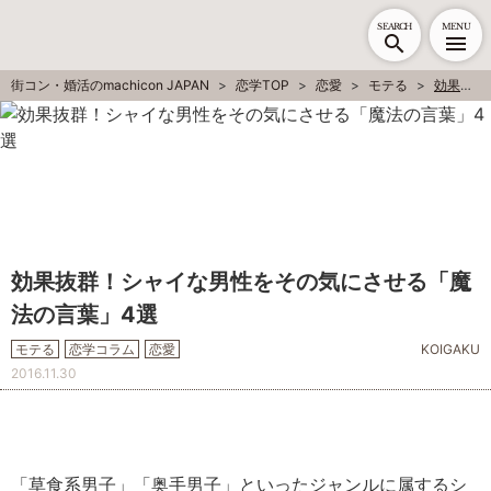
SEARCH
MENU
街コン・婚活のmachicon JAPAN
恋学TOP
恋愛
モテる
効果抜群！シャイな男性をその気にさせる「魔法の言葉」4選
効果抜群！シャイな男性をその気にさせる「魔
法の言葉」4選
モテる
恋学コラム
恋愛
KOIGAKU
2016.11.30
「草食系男子」「奥手男子」といったジャンルに属するシ