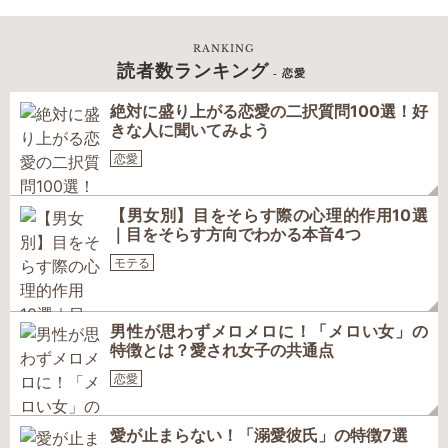
RANKING
読者数ランキング
- 恋愛
絶対に盛り上がる恋愛の二択質問100選！好
きな人に聞いてみよう
恋愛
【男女別】目をそらす際の心理的作用10選
｜目をそらす方向でわかる本音4つ
モテる
男性が思わずメロメロに！「メロい女」の
特徴とは？愛され女子の共通点
恋愛
愛が止まらない！「溺愛彼氏」の特徴7選