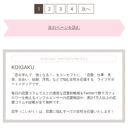
1
2
3
4
次へ
次のページを読む
KOIGAKU WRITER'S PROFILE
KOIGAKU
「恋を学んで、強くなる！」をコンセプトに、「恋愛、仕事、美
容、出会い、結婚、浮気」などで悩む女性を応援する、ライフサポ
ートメディアです。
毎日の恋愛コラムで人との適度な恋愛距離感をTwitterで数十万フォ
ロワーを抱えるインフルエンサーの恋愛観談や、累計1万人以上の恋
愛コラムや診断が全て無料です。
恋学（こいがく）は、恋愛に悩むすべての女性を応援いたします！