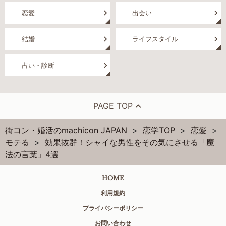
恋愛
出会い
結婚
ライフスタイル
占い・診断
PAGE TOP
街コン・婚活のmachicon JAPAN
恋学TOP
恋愛
モテる
効果抜群！シャイな男性をその気にさせる「魔
法の言葉」4選
HOME
利用規約
プライバシーポリシー
お問い合わせ