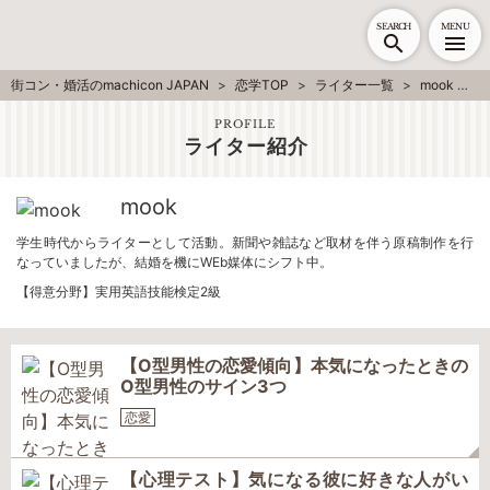
SEARCH
MENU
街コン・婚活のmachicon JAPAN
恋学TOP
ライター一覧
mook
PROFILE
ライター紹介
mook
学生時代からライターとして活動。新聞や雑誌など取材を伴う原稿制作を行
なっていましたが、結婚を機にWEb媒体にシフト中。
【得意分野】実用英語技能検定2級
【O型男性の恋愛傾向】本気になったときの
O型男性のサイン3つ
恋愛
【心理テスト】気になる彼に好きな人がい