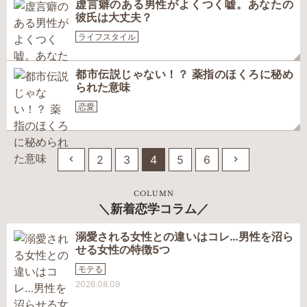
虚言癖のある男性がよくつく嘘。あなたの
彼氏は大丈夫？
ライフスタイル
都市伝説じゃない！？ 薬指のほくろに秘め
られた意味
恋愛
2
3
4
5
6
COLUMN
新着恋学コラム
溺愛される女性との違いはコレ…男性を沼ら
せる女性の特徴5つ
モテる
2026.08.09