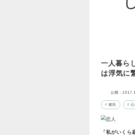
一人暮ら
は浮気に
公開：
2017.
#
彼氏
#
心
「私がいくら寂