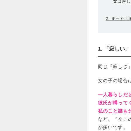
女は淋し
2. まった
1. 「寂し
同じ『寂しさ
女の子の場合
一人暮らしだ
彼氏が構って
私のこと誰も
など、『今こ
が多いです。