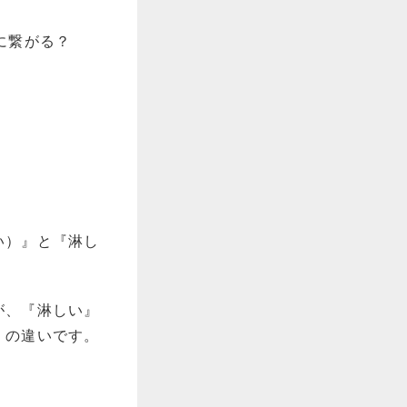
い）』と『淋し
が、『淋しい』
』の違いです。