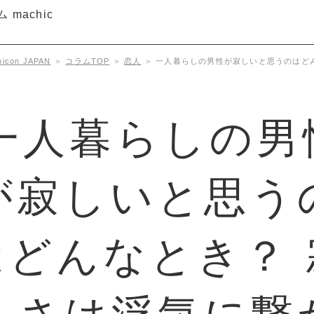
con JAPAN
＞
コラムTOP
＞
恋人
＞
一人暮らしの男性が寂しいと思うのはど