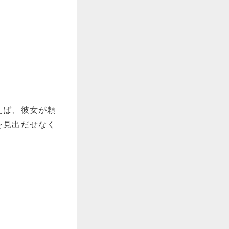
えば、
彼女が頼
を見出だせなく