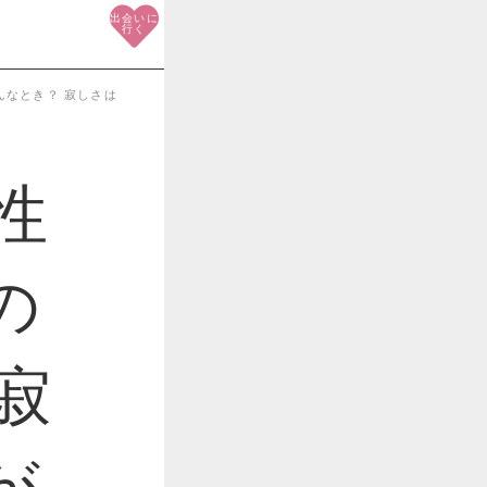
出会いに
行く
んなとき？ 寂しさは