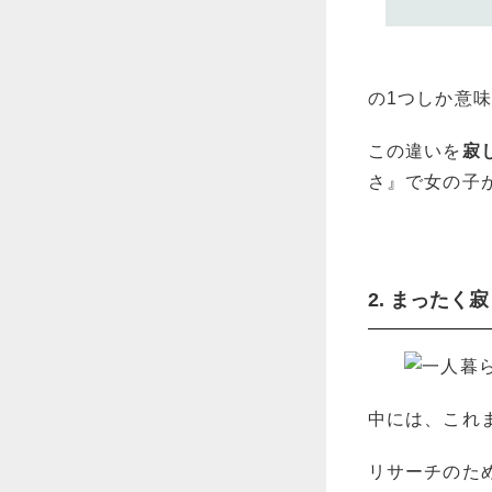
の1つしか意
この違いを
寂
さ』で女の子
2. まった
中には、これ
リサーチのた