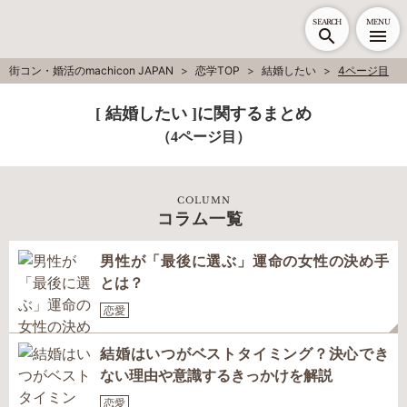
SEARCH
MENU
街コン・婚活のmachicon JAPAN
恋学TOP
結婚したい
4ページ目
[ 結婚したい ]に関するまとめ
（4ページ目）
COLUMN
コラム一覧
男性が「最後に選ぶ」運命の女性の決め手
とは？
恋愛
結婚はいつがベストタイミング？決心でき
ない理由や意識するきっかけを解説
恋愛