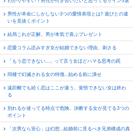
わかりやすい？男性が付き合いたいと思ってるサイン5選
男性が本命にしかしない3つの愛情表現とは? 遊びとの違
いを見抜くポイント
結局これが正解。男が本気で喜ぶプレゼント
恋愛コラム読みすぎ女が結婚できない理由、刺さる
「もう恋できない…」って言う女ほどハマる思考の罠
同棲で幻滅される女の特徴…始める前に潰せ
遠距離でも続く恋はここが違う。覚悟できない女は終わ
る
別れるか迷ってる時点で危険。決断する女が見てる3つの
ポイント
「次男なら安心」は幻想…結婚前に見るべき兄弟構成の真