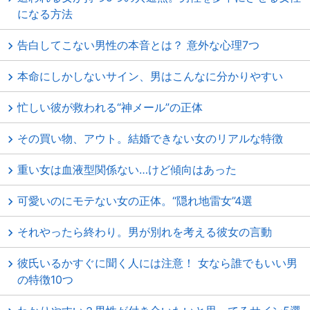
になる方法
告白してこない男性の本音とは？ 意外な心理7つ
本命にしかしないサイン、男はこんなに分かりやすい
忙しい彼が救われる“神メール”の正体
その買い物、アウト。結婚できない女のリアルな特徴
重い女は血液型関係ない…けど傾向はあった
可愛いのにモテない女の正体。“隠れ地雷女”4選
それやったら終わり。男が別れを考える彼女の言動
彼氏いるかすぐに聞く人には注意！ 女なら誰でもいい男
の特徴10つ