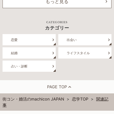
もっと見る
CATEGORIES
カテゴリー
恋愛
出会い
結婚
ライフスタイル
占い・診断
PAGE TOP
街コン・婚活のmachicon JAPAN
恋学TOP
関連記
事