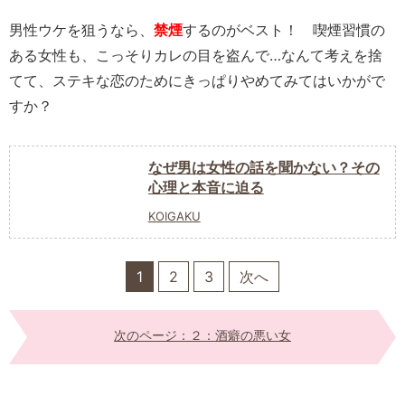
男性ウケを狙うなら、
禁煙
するのがベスト！ 喫煙習慣の
ある女性も、こっそりカレの目を盗んで…なんて考えを捨
てて、ステキな恋のためにきっぱりやめてみてはいかがで
すか？
なぜ男は女性の話を聞かない？その
心理と本音に迫る
KOIGAKU
1
2
3
次へ
次のページ：２：酒癖の悪い女