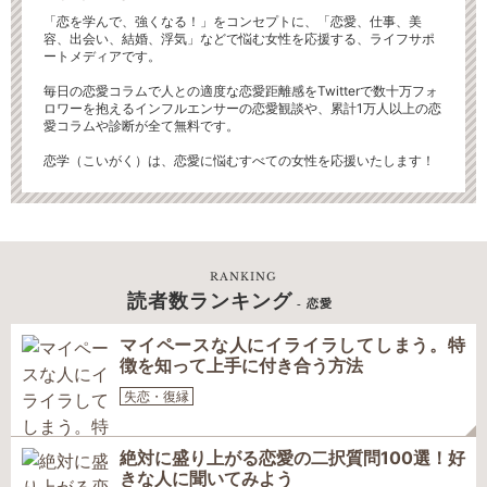
「恋を学んで、強くなる！」をコンセプトに、「恋愛、仕事、美
容、出会い、結婚、浮気」などで悩む女性を応援する、ライフサポ
ートメディアです。
毎日の恋愛コラムで人との適度な恋愛距離感をTwitterで数十万フォ
ロワーを抱えるインフルエンサーの恋愛観談や、累計1万人以上の恋
愛コラムや診断が全て無料です。
恋学（こいがく）は、恋愛に悩むすべての女性を応援いたします！
RANKING
読者数ランキング
- 恋愛
マイペースな人にイライラしてしまう。特
徴を知って上手に付き合う方法
失恋・復縁
絶対に盛り上がる恋愛の二択質問100選！好
きな人に聞いてみよう