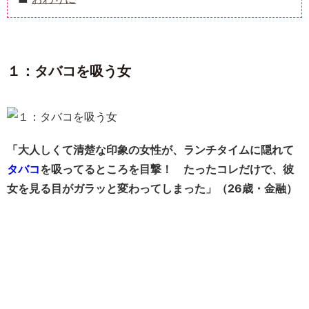
１：タバコを吸う女
「大人しくて清楚な印象の女性が、ランチタイムに隠れて
タバコ
を吸ってるところを目撃！ たったコレだけで、彼
女を見る目がガラッと変わってしまった」（26歳・金融）