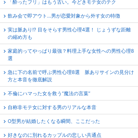
「酔ったフリ」はもう古い。今どきモテ女のテク
飲み会で即アウト…男が恋愛対象から外す女の特徴
実は脈あり!? 目をそらす男性心理4選！ じょうずな距離
の縮め方も
家庭的ってやっぱり最強？料理上手な女性への男性心理8
選
急に下の名前で呼ぶ男性心理8選 脈ありサインの見分け
方と本音を徹底解説
不倫にハマった女を救う“魔法の言葉”
自称非モテ女に対する男のリアルな本音
O型男が結婚したくなる瞬間、ここだった
好きなのに別れるカップルの悲しい共通点