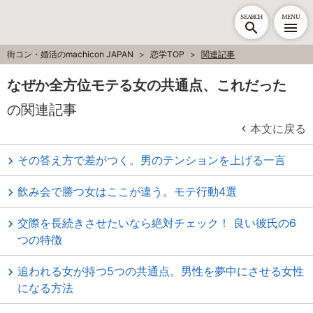
SEARCH
MENU
街コン・婚活のmachicon JAPAN
恋学TOP
関連記事
なぜか全方位モテる女の共通点、これだった
の関連記事
本文に戻る
その答え方で差がつく。男のテンションを上げる一言
飲み会で勝つ女はここが違う。モテ行動4選
交際を長続きさせたいなら絶対チェック！ 良い彼氏の6
つの特徴
追われる女が持つ5つの共通点。男性を夢中にさせる女性
になる方法