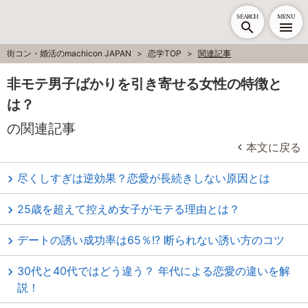
SEARCH
MENU
街コン・婚活のmachicon JAPAN
恋学TOP
関連記事
非モテ男子ばかりを引き寄せる女性の特徴と
は？
の関連記事
本文に戻る
尽くしすぎは逆効果？恋愛が長続きしない原因とは
25歳を超えて控えめ女子がモテる理由とは？
デートの誘い成功率は65％!? 断られない誘い方のコツ
30代と40代ではどう違う？ 年代による恋愛の違いを解
説！