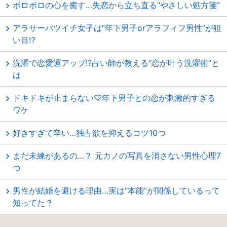
ボロボロの心を癒す…失恋から立ち直る“やさしい処方箋”
アラサーバツイチ女子は“年下男子orアラフィフ男性”が狙
い目⁉
洗濯で恋愛運アップ!?占い師が教える“恋が叶う洗濯術”と
は
ドキドキが止まらない♡年下男子との恋が刺激的すぎる
ワケ
好きすぎて辛い…独占欲を抑えるコツ10つ
まだ未練があるの…？ 元カノの写真を消さない男性心理7
つ
男性が結婚を避ける理由…実は“本能”が関係しているって
知ってた？