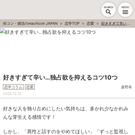
SEARCH
MENU
街コン・婚活のmachicon JAPAN
恋学TOP
恋愛
好きすぎて辛い…独占欲を抑えるコツ10つ
好きすぎて辛い…独占欲を抑えるコツ10つ
恋学コラム
恋愛
森野有
2025.12.22
好きな人を独り占めにしたい気持ちは、多かれ少なかれみ
んな芽生える感情です！
しかし、「異性と話すのをやめてほしい」「ずっと監視し