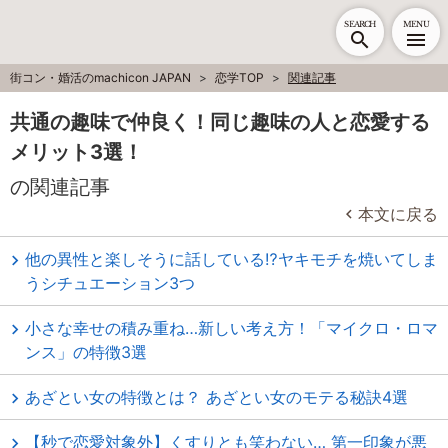
SEARCH
MENU
街コン・婚活のmachicon JAPAN
恋学TOP
関連記事
共通の趣味で仲良く！同じ趣味の人と恋愛する
メリット3選！
の関連記事
本文に戻る
他の異性と楽しそうに話している⁉ヤキモチを焼いてしま
うシチュエーション3つ
小さな幸せの積み重ね…新しい考え方！「マイクロ・ロマ
ンス」の特徴3選
あざとい女の特徴とは？ あざとい女のモテる秘訣4選
【秒で恋愛対象外】くすりとも笑わない… 第一印象が悪