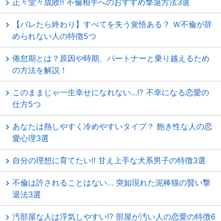
正々堂々成敗‼ 不倫相手へのおすすめ撃退方法3選
【バレたら終わり】すべてを失う覚悟ある？ Ｗ不倫が辞
められない人の特徴5つ
倦怠期とは？原因や時期、パートナーと乗り越えるため
の方法を解説！
このままじゃ一生幸せになれない…⁉ 不幸になる恋愛の
仕方5つ
あなたは熱しやすく冷めやすいタイプ？ 飽き性な人の恋
愛心理3選
自分の理想に育てたい‼ 甘え上手な犬系男子の特徴3選
不倫は許されることはない… 突如現れた泥棒猫の賢い撃
退法3選
汚部屋な人は浮気しやすい⁉ 部屋が汚い人の恋愛の特徴6