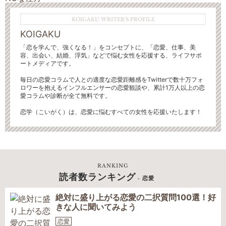
KOIGAKU WRITER'S PROFILE
KOIGAKU
「恋を学んで、強くなる！」をコンセプトに、「恋愛、仕事、美
容、出会い、結婚、浮気」などで悩む女性を応援する、ライフサポ
ートメディアです。
毎日の恋愛コラムで人との適度な恋愛距離感をTwitterで数十万フォ
ロワーを抱えるインフルエンサーの恋愛観談や、累計1万人以上の恋
愛コラムや診断が全て無料です。
恋学（こいがく）は、恋愛に悩むすべての女性を応援いたします！
RANKING
読者数ランキング
- 恋愛
絶対に盛り上がる恋愛の二択質問100選！好
きな人に聞いてみよう
恋愛