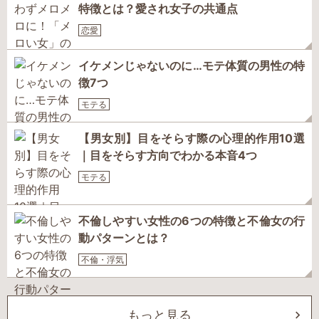
特徴とは？愛され女子の共通点
恋愛
イケメンじゃないのに…モテ体質の男性の特
徴7つ
モテる
【男女別】目をそらす際の心理的作用10選
｜目をそらす方向でわかる本音4つ
モテる
不倫しやすい女性の6つの特徴と不倫女の行
動パターンとは？
不倫・浮気
もっと見る