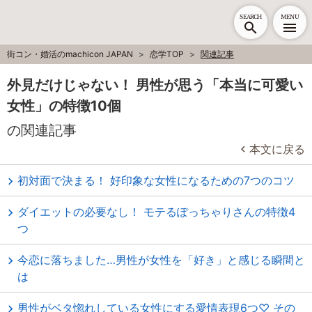
SEARCH
MENU
街コン・婚活のmachicon JAPAN
恋学TOP
関連記事
外見だけじゃない！ 男性が思う「本当に可愛い
女性」の特徴10個
の関連記事
本文に戻る
初対面で決まる！ 好印象な女性になるための7つのコツ
ダイエットの必要なし！ モテるぽっちゃりさんの特徴4
つ
今恋に落ちました…男性が女性を「好き」と感じる瞬間と
は
男性がベタ惚れしている女性にする愛情表現6つ♡ その