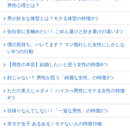
男性心理とは？
男が好きな体型とは？モテる体型の特徴3つ
告白前に見極めたい！ ごめん避けと好き避けの違い3つ
僕の気持ち、バレてます？ マジ惚れした女性にしかしな
い6つの行動
【男性の本音】結婚したいと思う女性の特徴4つ
顔じゃない？ 男性が思う「綺麗な女性」の特徴3つ
ただの美人じゃダメ！ ハイスぺ男性にモテる女性の特徴
4つ
目移りなんてしない！「一途な男性」の特徴2つ
非モテ女子 あるある！モテない人の特徴10個