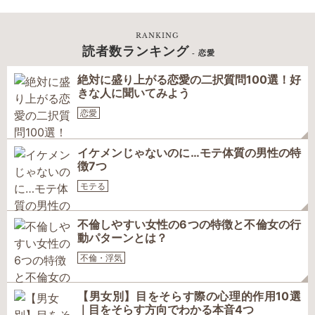
RANKING
読者数ランキング
- 恋愛
絶対に盛り上がる恋愛の二択質問100選！好
きな人に聞いてみよう
恋愛
イケメンじゃないのに…モテ体質の男性の特
徴7つ
モテる
不倫しやすい女性の6つの特徴と不倫女の行
動パターンとは？
不倫・浮気
【男女別】目をそらす際の心理的作用10選
｜目をそらす方向でわかる本音4つ