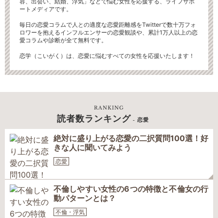
容、出会い、結婚、浮気」などで悩む女性を応援する、ライフサポ
ートメディアです。
毎日の恋愛コラムで人との適度な恋愛距離感をTwitterで数十万フォ
ロワーを抱えるインフルエンサーの恋愛観談や、累計1万人以上の恋
愛コラムや診断が全て無料です。
恋学（こいがく）は、恋愛に悩むすべての女性を応援いたします！
RANKING
読者数ランキング
- 恋愛
絶対に盛り上がる恋愛の二択質問100選！好
きな人に聞いてみよう
恋愛
不倫しやすい女性の6つの特徴と不倫女の行
動パターンとは？
不倫・浮気