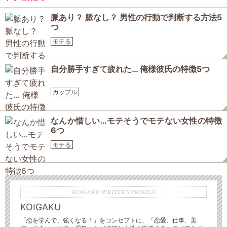
脈あり？ 脈なし？ 男性の行動で判断する方法5
つ
モテる
自分勝手すぎて疲れた… 俺様彼氏の特徴5つ
カップル
なんか惜しい…モテそうでモテない女性の特徴
6つ
モテる
KOIGAKU WRITER'S PROFILE
KOIGAKU
「恋を学んで、強くなる！」をコンセプトに、「恋愛、仕事、美