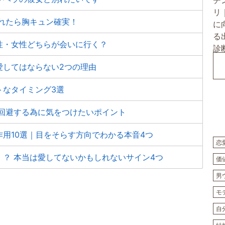
れたら胸キュン確実！
性・女性どちらが会いに行く？
愛してはならない2つの理由
トなタイミング3選
を回避する為に気をつけたいポイント
用10選｜目をそらす方向でわかる本音4つ
恋
？ 本当は愛してないかもしれないサイン4つ
価
男
モ
自