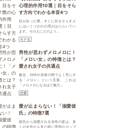
心理的作用10選｜目をそら
す方向でわかる本音4つ
目が合った際、すぐに目をそらす人
にはいくつかの心理がはたらいてい
ます。その人にどのよう...
モテる
男性が思わずメロメロに！
「メロい女」の特徴とは？
愛され女子の共通点
最近、SNSや若者の間でよく耳にす
る「メロい」という言葉。 これは
「メロメロになるほど魅力...
恋愛
愛が止まらない！「溺愛彼
氏」の特徴7選
彼氏から溺愛される女性の姿は、多
くの女性から見た時に理想のカップ