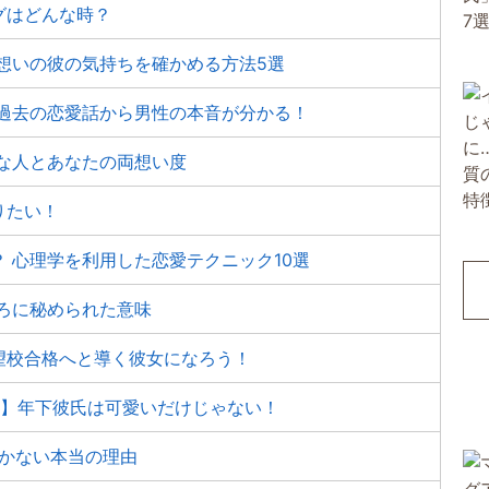
グはどんな時？
想いの彼の気持ちを確かめる方法5選
 過去の恋愛話から男性の本音が分かる！
な人とあなたの両想い度
りたい！
 心理学を利用した恋愛テクニック10選
ろに秘められた意味
望校合格へと導く彼女になろう！
つ】年下彼氏は可愛いだけじゃない！
つかない本当の理由