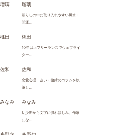
瑠璃
暮らしの中に取り入れやすい風水・
開運...
桃田
10年以上フリーランスでウェブライ
ター...
佐和
恋愛心理・占い・復縁のコラムを執
筆し...
みなみ
幼少期から文字に慣れ親しみ、作家
にな...
糸野旬