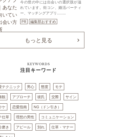
今の世の中には出会いの選択肢が溢
れています。街コン、婚活パーティ
ー、マッチングアプリ……...
PR
編集部おすすめ
もっと見る
KEYWORDS
注目キーワード
愛テクニック
男心
態度
モテ
値観
アプローチ
彼氏
交際
サイン
ウケ
恋愛指南
NG（ドン引き）
テ仕草
理想の男性
コミュニケーション
分磨き
アピール
別れ
仕草・マナー