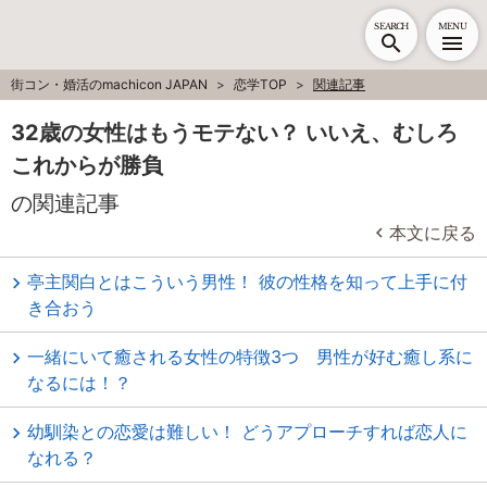
SEARCH
MENU
街コン・婚活のmachicon JAPAN
恋学TOP
関連記事
32歳の女性はもうモテない？ いいえ、むしろ
これからが勝負
の関連記事
本文に戻る
亭主関白とはこういう男性！ 彼の性格を知って上手に付
き合おう
一緒にいて癒される女性の特徴3つ 男性が好む癒し系に
なるには！？
幼馴染との恋愛は難しい！ どうアプローチすれば恋人に
なれる？