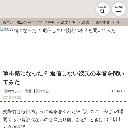
SEARCH
MENU
街コン・婚活のmachicon JAPAN
恋学TOP
恋愛
男の本音
筆不精になった？ 返信しない彼氏の本音を聞いてみた
筆不精になった？ 返信しない彼氏の本音を聞い
てみた
恋学コラム
恋愛
男の本音
KOIGAKU
2018.03.22
交際前は毎日のように連絡をくれた彼氏なのに、今じゃ1週
間くらい音沙汰ないのは当たり前、ひどいときは10日以上
も音信不通。