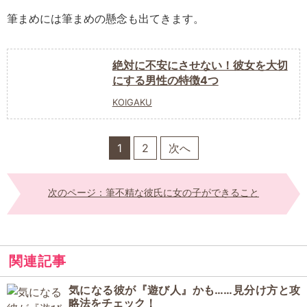
筆まめには筆まめの懸念も出てきます。
絶対に不安にさせない！彼女を大切
にする男性の特徴4つ
KOIGAKU
1
2
次へ
次のページ：筆不精な彼氏に女の子ができること
関連記事
気になる彼が『遊び人』かも……見分け方と攻
略法をチェック！