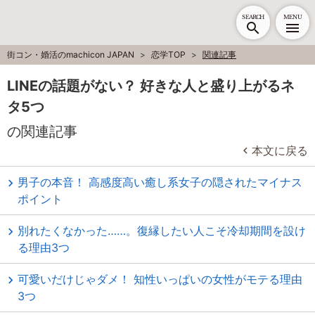
SEARCH
MENU
街コン・婚活のmachicon JAPAN
恋学TOP
関連記事
LINEの話題がない？ 好きな人と盛り上がるネ
タ5つ
の関連記事
本文に戻る
男子の本音！ 高感度高い癒し系女子の隠されたマイナス
ポイント
別れたくなかった……。復縁したい人こそ冷却期間を設け
る理由3つ
可愛いだけじゃダメ！ 知性いっぱいの女性がモテる理由
3つ