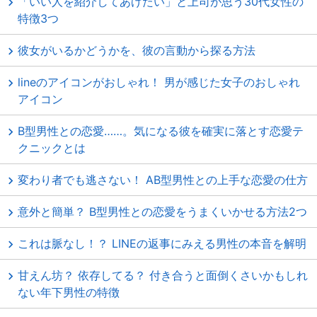
「いい人を紹介してあげたい」と上司が思う30代女性の
特徴3つ
彼女がいるかどうかを、彼の言動から探る方法
lineのアイコンがおしゃれ！ 男が感じた女子のおしゃれ
アイコン
B型男性との恋愛……。気になる彼を確実に落とす恋愛テ
クニックとは
変わり者でも逃さない！ AB型男性との上手な恋愛の仕方
意外と簡単？ B型男性との恋愛をうまくいかせる方法2つ
これは脈なし！？ LINEの返事にみえる男性の本音を解明
甘えん坊？ 依存してる？ 付き合うと面倒くさいかもしれ
ない年下男性の特徴