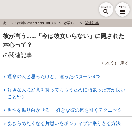
SEARCH
MENU
街コン・婚活のmachicon JAPAN
恋学TOP
関連記事
彼が言う……「今は彼女いらない」に隠された
本心って？
の関連記事
本文に戻る
運命の人と思ったけど、違ったパターン3つ
好きな人に好意を持ってもらうために頑張った方が良い
こと5つ
男性を振り向かせる！ 好きな彼の気を引くテクニック
あきらめたくなる片思いをポジティブに乗りきる方法