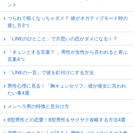
ント
つられて暗くなっちゃダメ？ 彼がネガティブモード時の
接し方3つ
「LINEのひとこと」で片思いの恋がダメになる！？
「キュンとする言葉？ 」男性が女性から言われると喜ぶ
言葉4つ
「LINEの一言」で彼を釘付けにする方法
男性心理に見る！「胸キュンセリフ」彼が彼女に言われ
たい事4選
メンヘラ男の特徴と見分け方
B型男性との恋愛！B型男性をサクサク攻略する方法4選