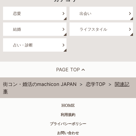
恋愛
出会い
結婚
ライフスタイル
占い・診断
PAGE TOP
街コン・婚活のmachicon JAPAN
恋学TOP
関連記
事
HOME
利用規約
プライバシーポリシー
お問い合わせ