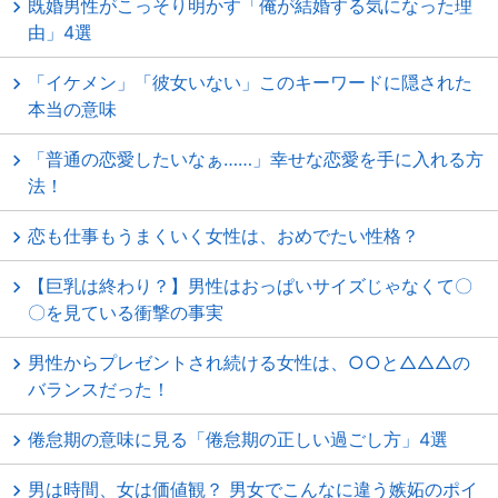
既婚男性がこっそり明かす「俺が結婚する気になった理
由」4選
「イケメン」「彼女いない」このキーワードに隠された
本当の意味
「普通の恋愛したいなぁ……」幸せな恋愛を手に入れる方
法！
恋も仕事もうまくいく女性は、おめでたい性格？
【巨乳は終わり？】男性はおっぱいサイズじゃなくて〇
〇を見ている衝撃の事実
男性からプレゼントされ続ける女性は、○○と△△△の
バランスだった！
倦怠期の意味に見る「倦怠期の正しい過ごし方」4選
男は時間、女は価値観？ 男女でこんなに違う嫉妬のポイ