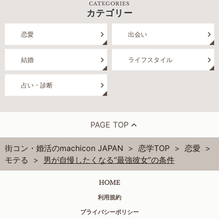
CATEGORIES
カテゴリー
恋愛
出会い
結婚
ライフスタイル
占い・診断
PAGE TOP
街コン・婚活のmachicon JAPAN
恋学TOP
恋愛
モテる
男が自慢したくなる“最強彼女”の条件
HOME
利用規約
プライバシーポリシー