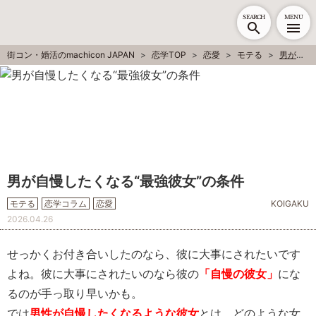
SEARCH
MENU
街コン・婚活のmachicon JAPAN
恋学TOP
恋愛
モテる
男が自慢したくなる“最強彼女”の条件
男が自慢したくなる“最強彼女”の条件
モテる
恋学コラム
恋愛
KOIGAKU
2026.04.26
せっかくお付き合いしたのなら、彼に大事にされたいです
よね。彼に大事にされたいのなら彼の
「自慢の彼女」
にな
るのが手っ取り早いかも。
では
男性が自慢したくなるような彼女
とは、どのような女