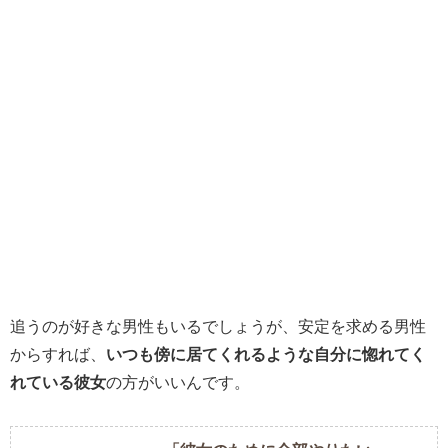
追うのが好きな男性もいるでしょうが、安定を求める男性
からすれば、
いつも傍に居てくれるような自分に惚れてく
れている彼女
の方がいいんです。