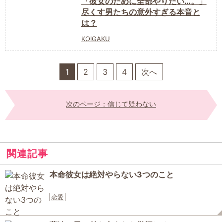
「彼女のために全部やりたい…。」
尽くす男たちの意外すぎる本音と
は？
KOIGAKU
1
2
3
4
次へ
次のページ：信じて疑わない
関連記事
本命彼女は絶対やらない3つのこと
恋愛