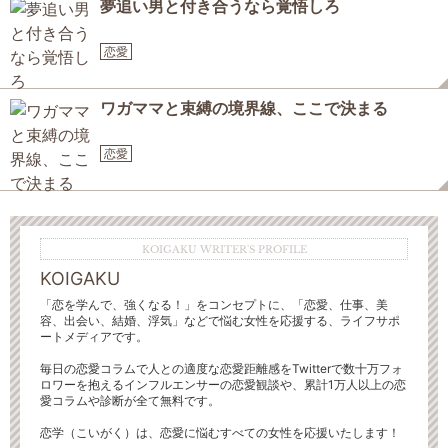
夢追い男と付き合うなら覚悟しろ
恋愛
ワガママと束縛の境界線、ここで決まる
恋愛
KOIGAKU WRITER'S PROFILE
KOIGAKU
「恋を学んで、強くなる！」をコンセプトに、「恋愛、仕事、美
容、出会い、結婚、浮気」などで悩む女性を応援する、ライフサポ
ートメディアです。
毎日の恋愛コラムで人との適度な恋愛距離感をTwitterで数十万フォ
ロワーを抱えるインフルエンサーの恋愛観談や、累計1万人以上の恋
愛コラムや診断が全て無料です。
恋学（こいがく）は、恋愛に悩むすべての女性を応援いたします！