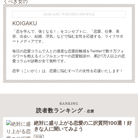
KOIGAKU WRITER'S PROFILE
KOIGAKU
「恋を学んで、強くなる！」をコンセプトに、「恋愛、仕事、美
容、出会い、結婚、浮気」などで悩む女性を応援する、ライフサポ
ートメディアです。
毎日の恋愛コラムで人との適度な恋愛距離感をTwitterで数十万フォ
ロワーを抱えるインフルエンサーの恋愛観談や、累計1万人以上の恋
愛コラムや診断が全て無料です。
恋学（こいがく）は、恋愛に悩むすべての女性を応援いたします！
RANKING
読者数ランキング
- 恋愛
絶対に盛り上がる恋愛の二択質問100選！好
きな人に聞いてみよう
恋愛