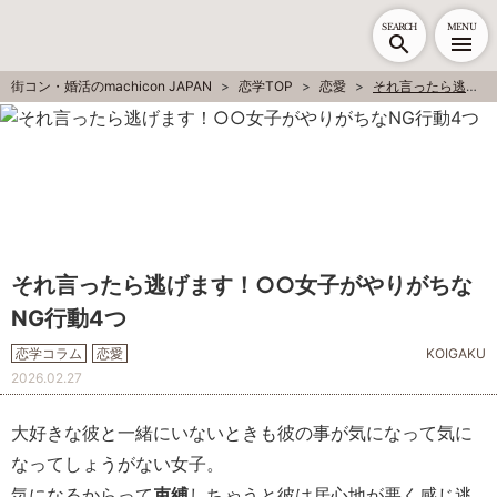
SEARCH
MENU
街コン・婚活のmachicon JAPAN
恋学TOP
恋愛
それ言ったら逃げます！○○女子がやりがちなNG行動4つ
それ言ったら逃げます！○○女子がやりがちな
NG行動4つ
恋学コラム
恋愛
KOIGAKU
2026.02.27
大好きな彼と一緒にいないときも彼の事が気になって気に
なってしょうがない女子。
気になるからって
束縛
しちゃうと彼は居心地が悪く感じ逃