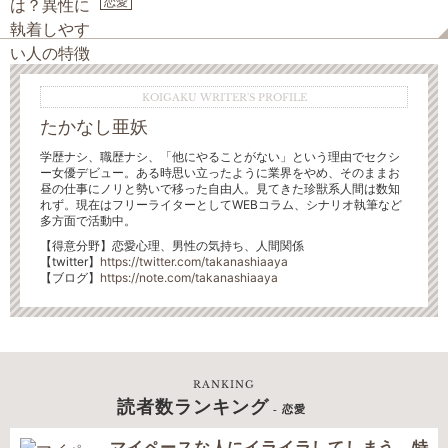
恋愛
KOIGAKU WRITER'S PROFILE
たかなし亜妖
学歴ナシ、職歴ナシ、「他にやることがない」という理由でセクシ
ー女優デビュー。ある時思い立ったように業界をやめ、そのままお
昼の仕事にノリと勢いで移った自由人。見てきた珍獣系人間は数知
れず。現在はフリーライターとしてWEBコラム、シナリオ執筆など
多方面で活動中。
【得意分野】恋愛心理、男性の気持ち、人間関係
【
twitter】
https://twitter.com/takanashiaaya
【ブログ】
https://note.com/takanashiaaya
RANKING
読者数ランキング
- 恋愛
マイペースな人にイライラしてしまう。特