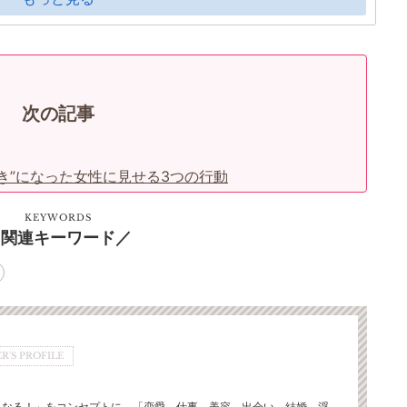
次の記事
き”になった女性に見せる3つの行動
KEYWORDS
関連キーワード
R'S PROFILE
くなる！」をコンセプトに、「恋愛、仕事、美容、出会い、結婚、浮