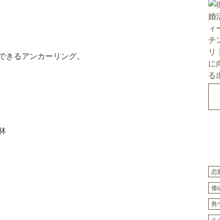
できるアンカーリング。
林
恋
価
男