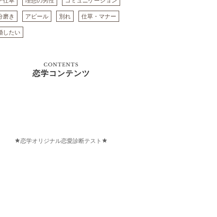
テ仕草
理想の男性
コミュニケーション
分磨き
アピール
別れ
仕草・マナー
婚したい
CONTENTS
恋学コンテンツ
恋学オリジナル恋愛診断テスト