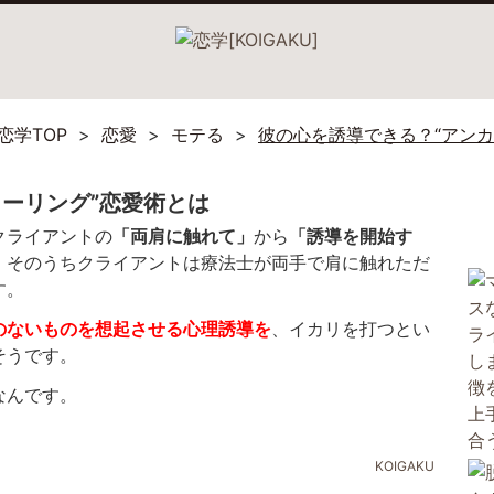
恋学TOP
恋愛
モテる
彼の心を誘導できる？“アンカ
ーリング”恋愛術とは
クライアントの
「両肩に触れて」
から
「誘導を開始す
、そのうちクライアントは療法士が両手で肩に触れただ
す。
のないものを想起させる心理誘導を
、イカリを打つとい
そうです。
なんです。
KOIGAKU