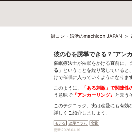
街コン・婚活のmachicon JAPAN
彼の心を誘導できる？“アンカ
催眠療法士が催眠をかける直前に、
る」
ということを繰り返していると
けで催眠に入っていくようになりま
このように、
「ある刺激」で関連性
う意味で
『アンカーリング』
と云う
このテクニック、実は恋愛にも有効
詳しくご紹介しましょう。
モテる
恋学コラム
恋愛
更新:
2026.04.19