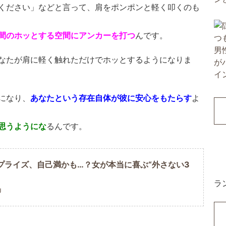
ください」などと言って、肩をポンポンと軽く叩くのも
間のホッとする空間にアンカーを打つ
んです。
なたが肩に軽く触れただけでホッとするようになりま
に
なり、
あなたという存在自体が彼に安心をもたらす
よ
思うようにな
るんです。
プライズ、自己満かも…？女が本当に喜ぶ“外さない3
ラ
U