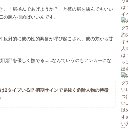
き、「肩揉んであげようか？」と彼の肩を揉んでもいい
二の腕を掴めばいいんです。
件反射的に彼の性的興奮が呼び起こされ、彼の方から甘
後頭部を優しく撫でる……なんていうのもアンカーにな
には2タイプいる!? 初期サインで見抜く危険人物の特徴
U