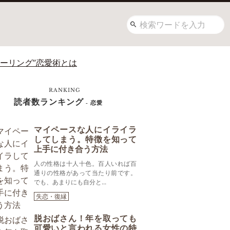
ーリング”恋愛術とは
RANKING
読者数ランキング
- 恋愛
マイペースな人にイライラ
してしまう。特徴を知って
上手に付き合う方法
人の性格は十人十色。百人いれば百
通りの性格があって当たり前です。
でも、あまりにも自分と...
失恋・復縁
脱おばさん！年を取っても
可愛いと言われる女性の特