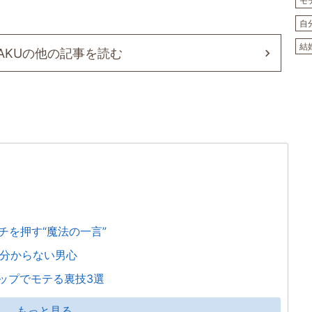
モ
自
結
GAKUの他の記事を読む
チを押す“魔法の一言”
が分からない男心
ップでモテる裏技3選
もっと見る