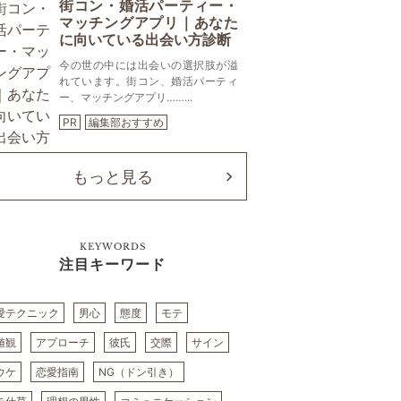
街コン・婚活パーティー・
マッチングアプリ｜あなた
に向いている出会い方診断
今の世の中には出会いの選択肢が溢
れています。街コン、婚活パーティ
ー、マッチングアプリ……...
PR
編集部おすすめ
もっと見る
KEYWORDS
注目キーワード
愛テクニック
男心
態度
モテ
値観
アプローチ
彼氏
交際
サイン
ウケ
恋愛指南
NG（ドン引き）