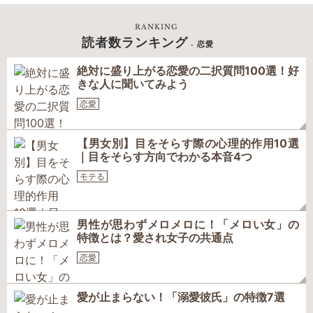
RANKING
読者数ランキング
- 恋愛
絶対に盛り上がる恋愛の二択質問100選！好
きな人に聞いてみよう
恋愛
【男女別】目をそらす際の心理的作用10選
｜目をそらす方向でわかる本音4つ
モテる
男性が思わずメロメロに！「メロい女」の
特徴とは？愛され女子の共通点
恋愛
愛が止まらない！「溺愛彼氏」の特徴7選