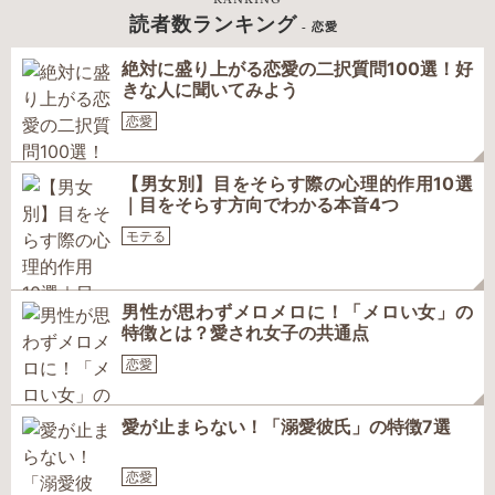
読者数ランキング
- 恋愛
絶対に盛り上がる恋愛の二択質問100選！好
きな人に聞いてみよう
恋愛
【男女別】目をそらす際の心理的作用10選
｜目をそらす方向でわかる本音4つ
モテる
男性が思わずメロメロに！「メロい女」の
特徴とは？愛され女子の共通点
恋愛
愛が止まらない！「溺愛彼氏」の特徴7選
恋愛