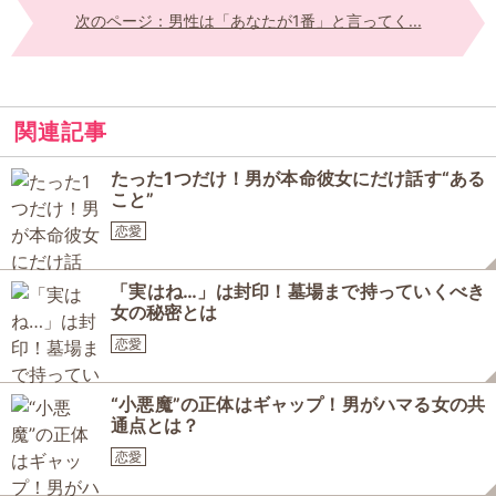
次のページ：男性は「あなたが1番」と言ってく...
関連記事
たった1つだけ！男が本命彼女にだけ話す“ある
こと”
恋愛
「実はね…」は封印！墓場まで持っていくべき
女の秘密とは
恋愛
“小悪魔”の正体はギャップ！男がハマる女の共
通点とは？
恋愛