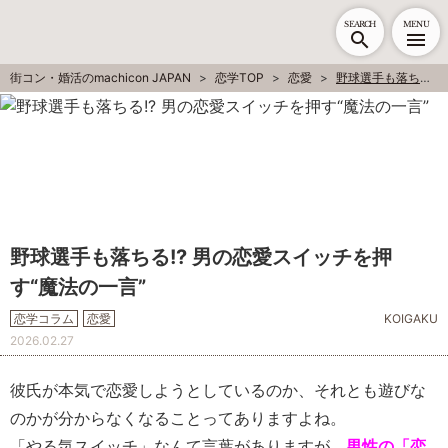
SEARCH
MENU
街コン・婚活のmachicon JAPAN
恋学TOP
恋愛
野球選手も落ちる!? 男の恋愛スイッチを押す“魔法の一言”
野球選手も落ちる!? 男の恋愛スイッチを押
す“魔法の一言”
恋学コラム
恋愛
KOIGAKU
2026.02.27
彼氏が本気で恋愛しようとしているのか、それとも遊びな
のかが分からなくなることってありますよね。
「やる気スイッチ」なんて言葉がありますが、
男性の
「恋