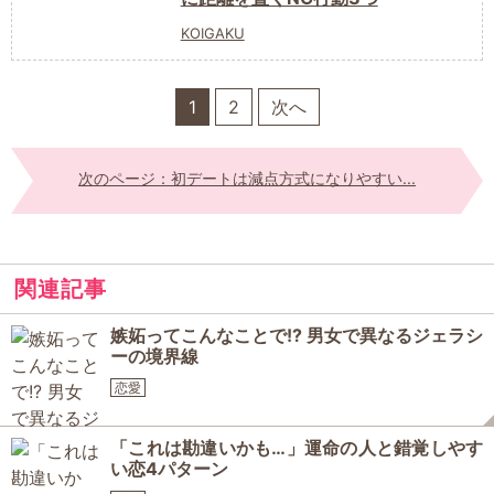
KOIGAKU
1
2
次へ
次のページ：初デートは減点方式になりやすい...
関連記事
嫉妬ってこんなことで!? 男女で異なるジェラシ
ーの境界線
恋愛
「これは勘違いかも…」運命の人と錯覚しやす
い恋4パターン