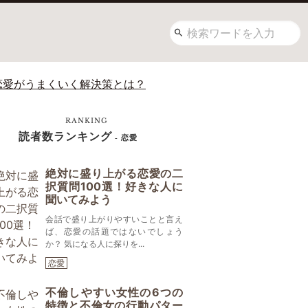
恋愛がうまくいく解決策とは？
RANKING
読者数ランキング
- 恋愛
絶対に盛り上がる恋愛の二
択質問100選！好きな人に
聞いてみよう
会話で盛り上がりやすいことと言え
ば、恋愛の話題ではないでしょう
か？ 気になる人に探りを...
恋愛
不倫しやすい女性の6つの
特徴と不倫女の行動パター