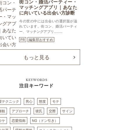
街コン・婚活パーティー・
マッチングアプリ｜あなた
に向いている出会い方診断
今の世の中には出会いの選択肢が溢
れています。街コン、婚活パーティ
ー、マッチングアプリ……...
PR
編集部おすすめ
もっと見る
KEYWORDS
注目キーワード
愛テクニック
男心
態度
モテ
値観
アプローチ
彼氏
交際
サイン
ウケ
恋愛指南
NG（ドン引き）