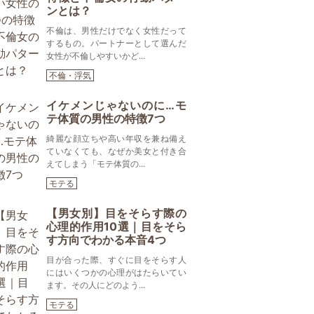
ンとは？
不倫は、男性だけでなく女性だって
するもの。パートナーとして選んだ
女性が不倫しやすいかど...
不倫・浮気
イケメンじゃないのに…モ
テ体質の男性の特徴7つ
綺麗な顔立ちや高い年収を兼ね備え
ていなくても、なぜか美女と付き合
えてしまう「モテ体質の...
モテる
【男女別】目をそらす際の
心理的作用10選｜目をそら
す方向でわかる本音4つ
目が合った際、すぐに目をそらす人
にはいくつかの心理がはたらいてい
ます。その人にどのよう...
モテる