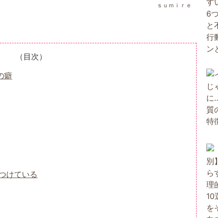
ｓｕｍｉｒｅ
（目次）
の癖
つけている