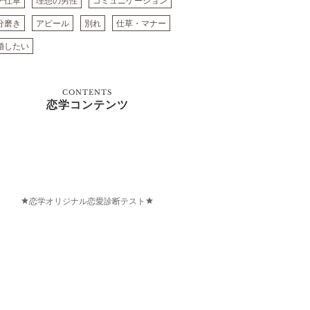
テ仕草
理想の男性
コミュニケーション
分磨き
アピール
別れ
仕草・マナー
婚したい
CONTENTS
恋学コンテンツ
恋学オリジナル恋愛診断テスト