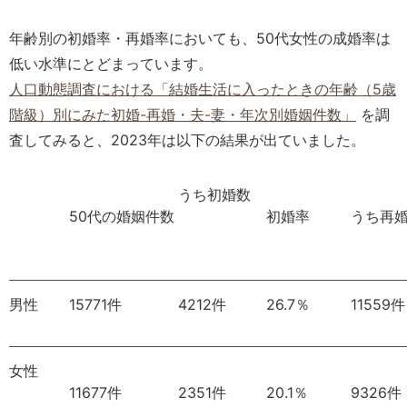
年齢別の初婚率・再婚率においても、50代女性の成婚率は
低い水準にとどまっています。
人口動態調査における「結婚生活に入ったときの年齢（5歳
階級）別にみた初婚-再婚・夫-妻・年次別婚姻件数」
を調
査してみると、2023年は以下の結果が出ていました。
うち初婚数
50代の婚姻件数
初婚率
うち再
男性
15771件
4212件
26.7％
11559件
女性
11677件
2351件
20.1％
9326件