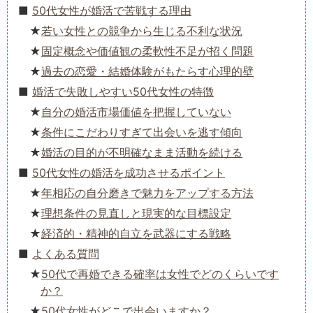
50代女性が婚活で苦戦する理由
若い女性との競争から生じる不利な状況
固定概念や価値観の柔軟性不足が招く問題
過去の恋愛・結婚体験がもたらす心理的壁
婚活で失敗しやすい50代女性の特徴
自分の婚活市場価値を把握していない
条件にこだわりすぎて出会いを逃す傾向
婚活の目的が不明確なまま活動を続ける
50代女性の婚活を成功させるポイント
年相応の自分磨きで魅力をアップする方法
理想条件の見直しと現実的な目標設定
経済的・精神的自立を武器にする戦略
よくある質問
50代で再婚できる確率は女性でどのくらいです
か？
50代女性がどこで出会いますか？