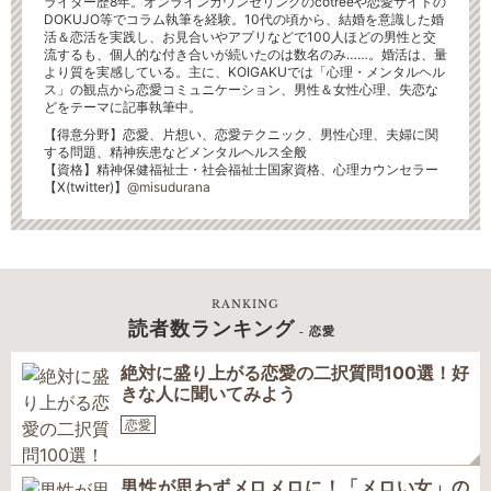
ライター歴8年。オンラインカウンセリングのcotreeや恋愛サイトの
DOKUJO等でコラム執筆を経験。10代の頃から、結婚を意識した婚
活＆恋活を実践し、お見合いやアプリなどで100人ほどの男性と交
流するも、個人的な付き合いが続いたのは数名のみ……。婚活は、量
より質を実感している。主に、KOIGAKUでは「心理・メンタルヘル
ス」の観点から恋愛コミュニケーション、男性＆女性心理、失恋な
どをテーマに記事執筆中。
【得意分野】恋愛、片想い、恋愛テクニック、男性心理、夫婦に関
する問題、精神疾患などメンタルヘルス全般
【資格】精神保健福祉士・社会福祉士国家資格、心理カウンセラー
【X(twitter)】
@misudurana
RANKING
読者数ランキング
- 恋愛
絶対に盛り上がる恋愛の二択質問100選！好
きな人に聞いてみよう
恋愛
男性が思わずメロメロに！「メロい女」の