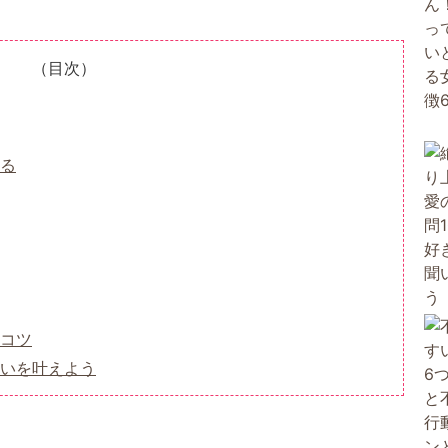
（目次）
える
コツ
いを叶えよう