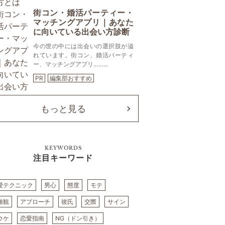
街コン・婚活パーティー・
マッチングアプリ｜あなた
に向いている出会い方診断
今の世の中には出会いの選択肢が溢
れています。街コン、婚活パーティ
ー、マッチングアプリ……...
PR
編集部おすすめ
もっと見る
KEYWORDS
注目キーワード
愛テクニック
男心
態度
モテ
値観
アプローチ
彼氏
交際
サイン
ウケ
恋愛指南
NG（ドン引き）