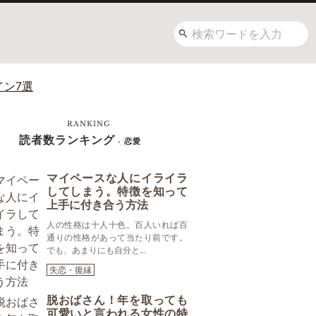
イン7選
RANKING
読者数ランキング
- 恋愛
マイペースな人にイライラ
してしまう。特徴を知って
上手に付き合う方法
人の性格は十人十色。百人いれば百
通りの性格があって当たり前です。
でも、あまりにも自分と...
失恋・復縁
脱おばさん！年を取っても
可愛いと言われる女性の特