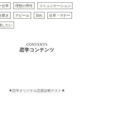
テ仕草
理想の男性
コミュニケーション
分磨き
アピール
別れ
仕草・マナー
婚したい
CONTENTS
恋学コンテンツ
恋学オリジナル恋愛診断テスト