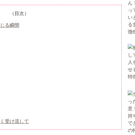
（目次）
じる瞬間
く受け流して