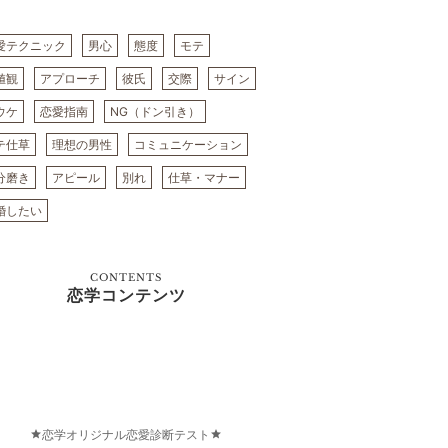
愛テクニック
男心
態度
モテ
値観
アプローチ
彼氏
交際
サイン
ウケ
恋愛指南
NG（ドン引き）
テ仕草
理想の男性
コミュニケーション
分磨き
アピール
別れ
仕草・マナー
婚したい
CONTENTS
恋学コンテンツ
恋学オリジナル恋愛診断テスト