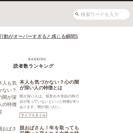
の行動がオーバーすぎると感じる瞬間5
RANKING
読者数ランキング
本人も気づかない？心の闇
が深い人の特徴とは
闇が深い人は、肌荒れや笑顔の時の
目が笑っていないといった特徴が8つ
あります。闇が深い人に...
ライフスタイル
脱おばさん！年を取っても