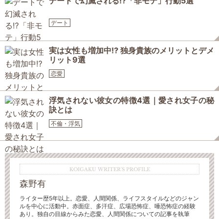
デートで幻滅される⁉「非モテ」行動5選
デート
実は女性も増加中⁉ 独身貴族のメリットとデメ
リット9選
恋愛
浮気されない彼女の特徴4選｜愛され女子の秘
訣とは
不倫・浮気
KOIGAKU WRITER'S PROFILE
森野有
ライター歴5年以上。恋愛、人間関係、ライフスタイルなどのジャン
ルを中心に活動中。赤面症、多汗症、広場恐怖症、唾恐怖症の経験
あり。独自の目線からみた恋愛、人間関係についての記事を執筆