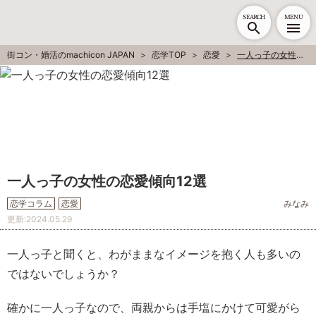
SEARCH
MENU
街コン・婚活のmachicon JAPAN
恋学TOP
恋愛
一人っ子の女性の恋愛傾向12選
一人っ子の女性の恋愛傾向12選
恋学コラム
恋愛
みなみ
更新:
2024.05.29
一人っ子と聞くと、わがままなイメージを抱く人も多いの
ではないでしょうか？
確かに一人っ子なので、両親からは手塩にかけて可愛がら