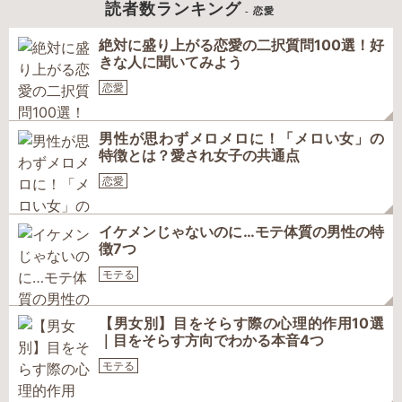
読者数ランキング
- 恋愛
絶対に盛り上がる恋愛の二択質問100選！好
きな人に聞いてみよう
恋愛
男性が思わずメロメロに！「メロい女」の
特徴とは？愛され女子の共通点
恋愛
イケメンじゃないのに…モテ体質の男性の特
徴7つ
モテる
【男女別】目をそらす際の心理的作用10選
｜目をそらす方向でわかる本音4つ
モテる