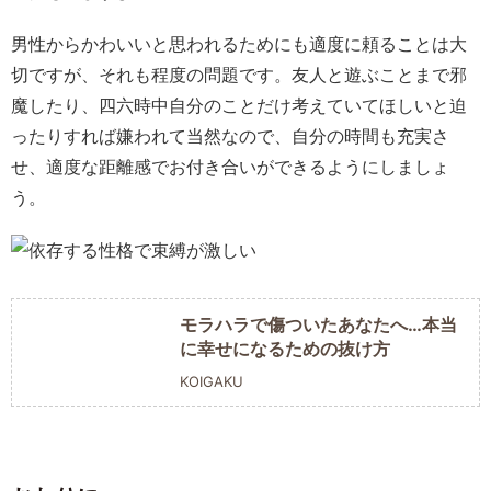
男性からかわいいと思われるためにも適度に頼ることは大
切ですが、それも程度の問題です。友人と遊ぶことまで邪
魔したり、四六時中自分のことだけ考えていてほしいと迫
ったりすれば嫌われて当然なので、自分の時間も充実さ
せ、適度な距離感でお付き合いができるようにしましょ
う。
モラハラで傷ついたあなたへ…本当
に幸せになるための抜け方
KOIGAKU