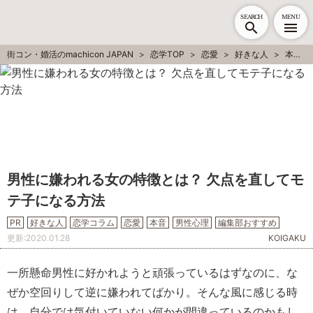
SEARCH
MENU
街コン・婚活のmachicon JAPAN
恋学TOP
恋愛
好きな人
本音
男性に嫌われる女の特徴とは？ 欠点を直してモ
テ子になる方法
PR
好きな人
恋学コラム
恋愛
本音
男性心理
編集部おすすめ
更新:
2020.01.28
KOIGAKU
一所懸命男性に好かれようと頑張っているはずなのに、な
ぜか空回りして逆に嫌われてばかり。そんな風に感じる時
は、自分では気付いていない何かが間違っているのかもし