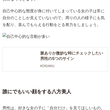
自己中心的な態度が身に付いてしまっている女の子は常に
自分のことしか見えていないので、周りの人の様子にも気
を配り、喜んでもらえる行動をとる努力をしましょう。
脈ありか微妙な時にチェックしたい
男性の5つのサイン
KOIGAKU
誰にでもいい顔をする八方美人
男性は、好きな女の子に「自分だけ」を見てほしいもの。